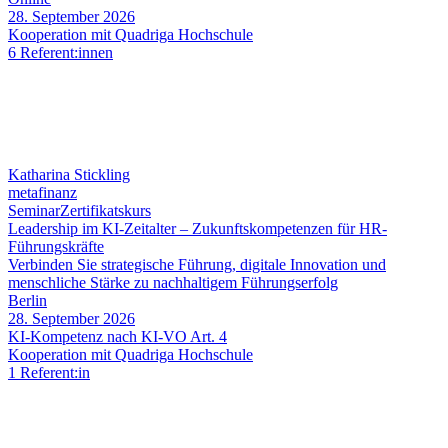
28. September 2026
Kooperation mit Quadriga Hochschule
6 Referent:innen
Katharina Stickling
metafinanz
Seminar
Zertifikatskurs
Leadership im KI-Zeitalter – Zukunftskompetenzen für HR-
Führungskräfte
Verbinden Sie strategische Führung, digitale Innovation und
menschliche Stärke zu nachhaltigem Führungserfolg
Berlin
28. September 2026
KI-Kompetenz nach KI-VO Art. 4
Kooperation mit Quadriga Hochschule
1 Referent:in