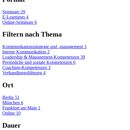
Seminare
29
E-Learnings
4
Online-Seminare
6
Filtern nach Thema
Kommunikationsstrategie und -management
3
Interne Kommunikation
2
Leadership & Management-Kompetenzen
39
Persönliche und soziale Kompetenzen
6
Coaching-Kompetenzen
3
Verhandlungsführung
4
Ort
Berlin
51
München
6
Frankfurt am Main
1
Online
10
Dauer