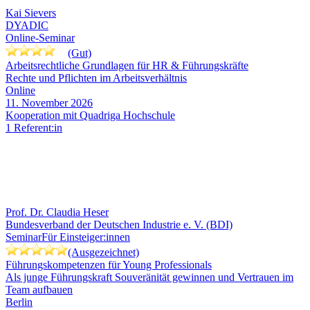
Kai Sievers
DYADIC
Online-Seminar
(Gut)
Arbeitsrechtliche Grundlagen für HR & Führungskräfte
Rechte und Pflichten im Arbeitsverhältnis
Online
11. November 2026
Kooperation mit Quadriga Hochschule
1 Referent:in
Prof. Dr. Claudia Heser
Bundesverband der Deutschen Industrie e. V. (BDI)
Seminar
Für Einsteiger:innen
(Ausgezeichnet)
Führungskompetenzen für Young Professionals
Als junge Führungskraft Souveränität gewinnen und Vertrauen im
Team aufbauen
Berlin