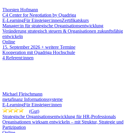
Thorsten Hofmann
C4 Center for Negotiation by Quadriga
E-Learning
Für Einsteiger:innen
Zertifikatskurs
Manager:in für strategische Organisationsentwicklung
Veränderung strategisch steuern & Organisationen zukunftsfähig
entwickeln
Online
15. September 2026
+ weitere Termine
Kooperation mit Quadriga Hochschule
4 Referent:innen
Michael Fleischmann
metafinanz Informationssysteme
E-Learning
Für Einsteiger:innen
(Gut)
Strategische Organisationsentwicklung für HR-Professionals
Organisationen wirksam entwickeln – mit Struktur, Strategie und
Partizipation
Online