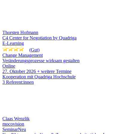
Thorsten Hofmann
C4 Center for Negotiation by Quadriga
E-Learning
(Gut)
Change Management
Veränderungsprozesse wirksam gestalten
Online
27. Oktober 2026
+ weitere Termine
Kooperation mit Quadriga Hochschule
3 Referent:innen
Claas Wenzlik
mocovision
Seminar
Neu