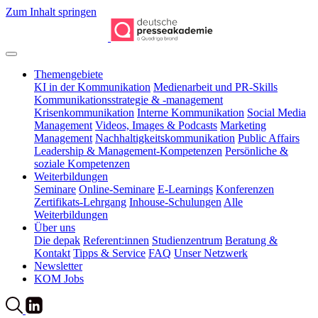
Zum Inhalt springen
Themengebiete
KI in der Kommunikation
Medienarbeit und PR-Skills
Kommunikations­strategie & -management
Krisenkommunikation
Interne Kommunikation
Social Media
Management
Videos, Images & Podcasts
Marketing
Management
Nachhaltigkeitskommunikation
Public Affairs
Leadership & Management-Kompetenzen
Persönliche &
soziale Kompetenzen
Weiterbildungen
Seminare
Online-Seminare
E-Learnings
Konferenzen
Zertifikats-Lehrgang
Inhouse-Schulungen
Alle
Weiterbildungen
Über uns
Die depak
Referent:innen
Studienzentrum
Beratung &
Kontakt
Tipps & Service
FAQ
Unser Netzwerk
Newsletter
KOM Jobs