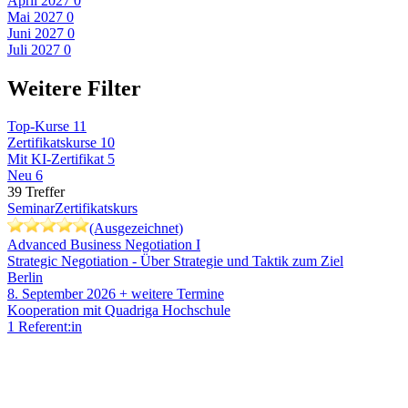
April 2027
0
Mai 2027
0
Juni 2027
0
Juli 2027
0
Weitere Filter
Top-Kurse
11
Zertifikatskurse
10
Mit KI-Zertifikat
5
Neu
6
39
Treffer
Seminar
Zertifikatskurs
(Ausgezeichnet)
Advanced Business Negotiation I
Strategic Negotiation - Über Strategie und Taktik zum Ziel
Berlin
8. September 2026
+ weitere Termine
Kooperation mit Quadriga Hochschule
1 Referent:in