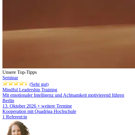
Unsere Top-Tipps
Seminar
(Sehr gut)
Mindful Leadership Training
Mit emotionaler Intelligenz und Achtsamkeit motivierend führen
Berlin
13. Oktober 2026
+ weitere Termine
Kooperation mit Quadriga Hochschule
1 Referent:in