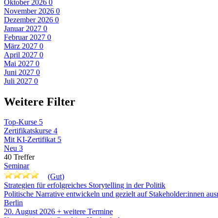
Oktober 2026
0
November 2026
0
Dezember 2026
0
Januar 2027
0
Februar 2027
0
März 2027
0
April 2027
0
Mai 2027
0
Juni 2027
0
Juli 2027
0
Weitere Filter
Top-Kurse
5
Zertifikatskurse
4
Mit KI-Zertifikat
5
Neu
3
40
Treffer
Seminar
(Gut)
Strategien für erfolgreiches Storytelling in der Politik
Politische Narrative entwickeln und gezielt auf Stakeholder:innen aus
Berlin
20. August 2026
+ weitere Termine