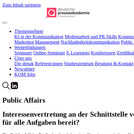
Zum Inhalt springen
Themengebiete
KI in der Kommunikation
Medienarbeit und PR-Skills
Kommuni
Marketing Management
Nachhaltigkeitskommunikation
Public 
Weiterbildungen
Seminare
Online-Seminare
E-Learnings
Konferenzen
Zertifik
Über uns
Die depak
Referent:innen
Studienzentrum
Beratung & Kontakt
Newsletter
KOM Jobs
Public Affairs
Interessenvertretung an der Schnittstelle vo
für alle Aufgaben bereit?