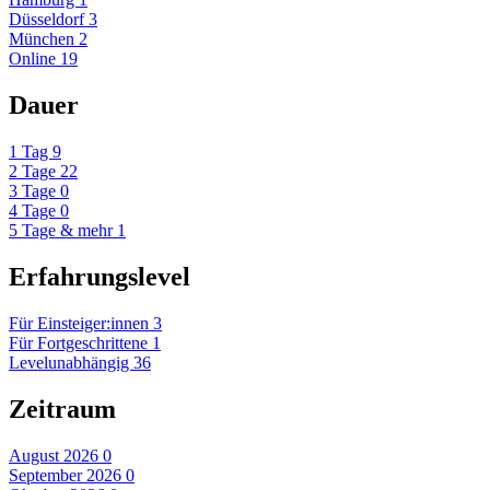
Düsseldorf
3
München
2
Online
19
Dauer
1 Tag
9
2 Tage
22
3 Tage
0
4 Tage
0
5 Tage & mehr
1
Erfahrungslevel
Für Einsteiger:innen
3
Für Fortgeschrittene
1
Levelunabhängig
36
Zeitraum
August 2026
0
September 2026
0