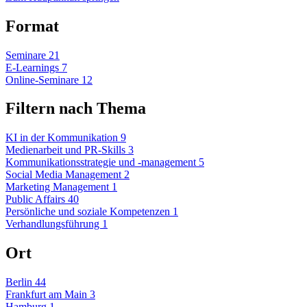
Format
Seminare
21
E-Learnings
7
Online-Seminare
12
Filtern nach Thema
KI in der Kommunikation
9
Medienarbeit und PR-Skills
3
Kommunikationsstrategie und -management
5
Social Media Management
2
Marketing Management
1
Public Affairs
40
Persönliche und soziale Kompetenzen
1
Verhandlungsführung
1
Ort
Berlin
44
Frankfurt am Main
3
Hamburg
1