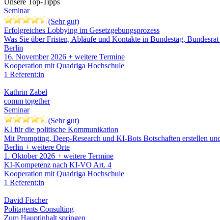
Unsere Top-Tipps
Seminar
(Sehr gut)
Erfolgreiches Lobbying im Gesetzgebungsprozess
Was Sie über Fristen, Abläufe und Kontakte in Bundestag, Bundesrat
Berlin
16. November 2026
+ weitere Termine
Kooperation mit Quadriga Hochschule
1 Referent:in
Kathrin Zabel
comm together
Seminar
(Sehr gut)
KI für die politische Kommunikation
Mit Prompting, Deep-Research und KI-Bots Botschaften erstellen un
Berlin
+ weitere Orte
1. Oktober 2026
+ weitere Termine
KI-Kompetenz nach KI-VO Art. 4
Kooperation mit Quadriga Hochschule
1 Referent:in
David Fischer
Politagents Consulting
Zum Hauptinhalt springen