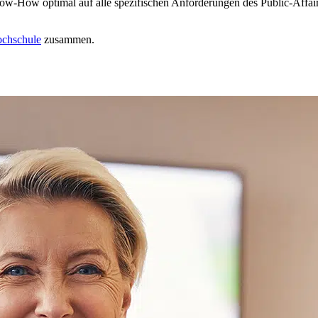
 Know-How optimal auf alle spezifischen Anforderungen des Public-Af
chschule
zusammen.