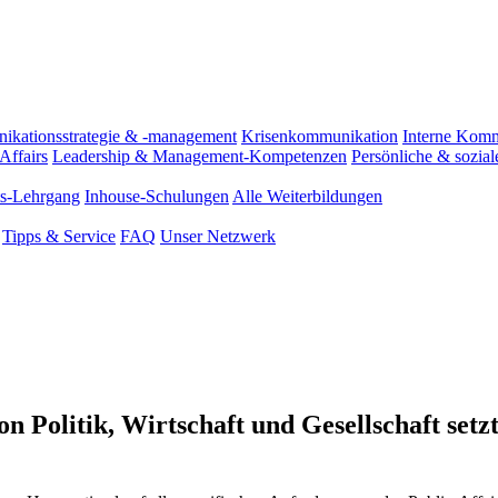
kations­strategie & -management
Krisenkommunikation
Interne Kom
Affairs
Leadership & Management-Kompetenzen
Persönliche & sozia
ats-Lehrgang
Inhouse-Schulungen
Alle Weiterbildungen
Tipps & Service
FAQ
Unser Netzwerk
n Politik, Wirtschaft und Gesellschaft setzt 